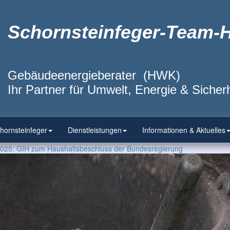
Schornsteinfeger-Team-
Gebäudeenergieberater (HWK)
Ihr Partner für Umwelt, Energie & Sicherh
hornsteinfeger
Dienstleistungen
Informationen & Aktuelles
25: GIH zum Haus­halts­be­schluss der Bundes­re­gierung