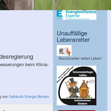
Unauffällige
Lebensretter
es­re­gierung
Rauchmelder retten Leben!
h­besse­rungen beim Klima­
ng von
Gebäude Energie Berater