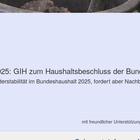
5: GIH zum Haus­halts­be­schluss der Bund
r­sta­bi­lität im Bundes­haus­halt 2025, fordert aber Nac
mit freundlicher Unterstützu