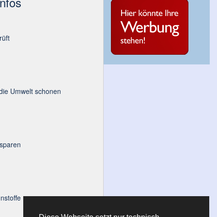
Infos
üft
 die Umwelt schonen
 sparen
nstoffe