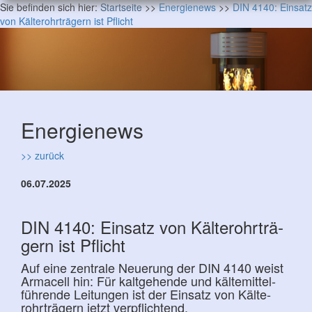
Sie befinden sich hier:
Startseite
>>
Energienews
>>
DIN 4140: Einsatz
von Kälte­rohr­trä­gern ist Pflicht
Energienews
>> zurück
06.07.2025
DIN 4140: Einsatz von Kälte­rohr­trä­
gern ist Pflicht
Auf eine zentrale Neue­rung der DIN 4140 weist
Arma­cell hin: Für kalt­gehende und kälte­mittel­
füh­rende Leitungen ist der Ein­satz von Kälte­
rohr­trä­gern jetzt ver­pflich­tend.