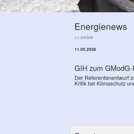
Energienews
>> zurück
11.05.2026
GIH zum GModG-Ent­w
Der Referentenentwurf z
Kritik bei Kli­ma­schutz und 