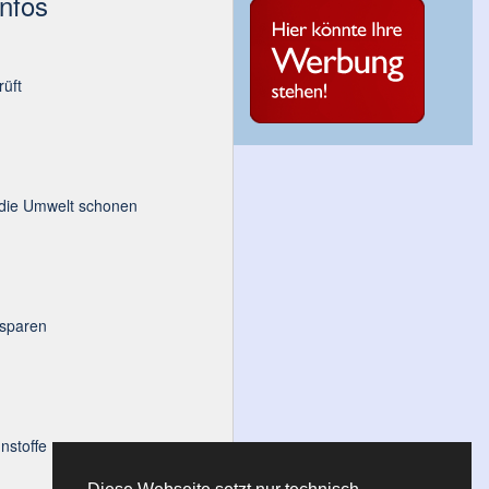
Infos
üft
 die Umwelt schonen
 sparen
nstoffe