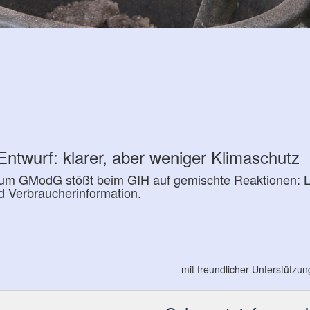
urf: kla­rer, aber we­ni­ger Kli­ma­schutz
um GModG stößt beim GIH auf gemischte Reaktionen: Lo
Ver­brau­cher­in­for­ma­ti­on.
mit freundlicher Unterstützu