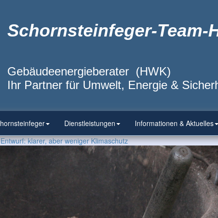
Schornsteinfeger-Team-
Gebäudeenergieberater (HWK)
Ihr Partner für Umwelt, Energie & Sicherh
hornsteinfeger
Dienstleistungen
Informationen & Aktuelles
wurf: kla­rer, aber we­ni­ger Kli­ma­schutz