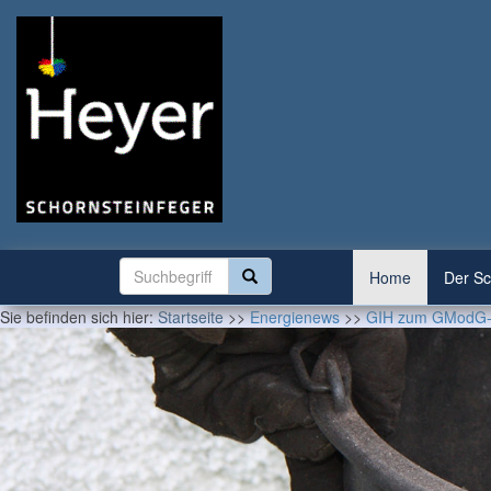
Home
Der Sc
Sie befinden sich hier:
Startseite
>>
Energienews
>>
GIH zum GModG-Ent­