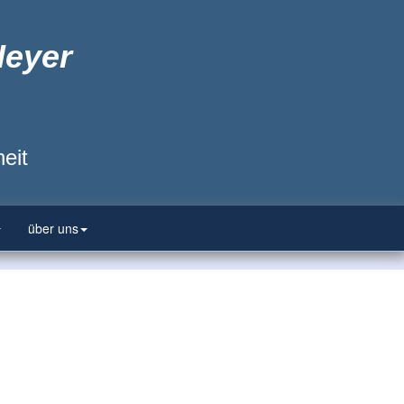
Heyer
eit
über uns