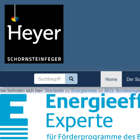
Home
Der Sc
Sie befinden sich hier:
Startseite
>>
Energienews
>>
BEG: Bundesregier