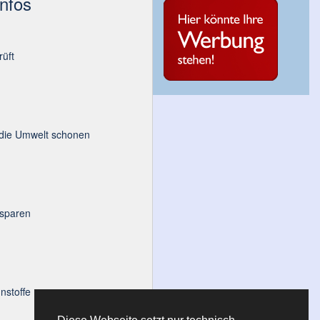
Infos
üft
 die Umwelt schonen
 sparen
nstoffe