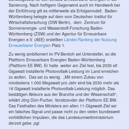
Sanierung. Nach heftigem Gegenwind auch im Handwerk bei
der Einführung gilt es mittlerweile als Erfolgsmodell. Baden-
Württemberg belegte auf dem vom Deutschen Institut für
Wirtschaftsforschung (DIW Berlin), dem Zentrum für
Sonnenenergie- und Wasserstoff-Forschung Baden-
Württemberg (ZSW) und der Agentur für Erneuerbare
Energien e.V. (AEE) erstellten
Länder-Ranking der Nutzung
Erneuerbarer Energien
Platz 1.
Zu wenig ambitioniert im PV-Bereich sei Untersteller, so die
Plattform Erneuerbare Energien Baden-Württemberg
(Plattform EE BW). Er halte weiter am Ziel fest, bis 2030 elf
Gigawatt installierte Photovoltaik-Leistung im Land erreichen
zu wollen. Das sei zu wenig. „Mit einem Zubau von
mindestens 1.000 Megawatt pro Jahr sind bis 2030 mehr als
16 Gigawatt installierte Photovoltaik-Leistung möglich. Das
bestätigen Akteure aus der Branche und der Wissenschaft“,
erklärt Jörg Dürr-Pucher, Vorsitzender der Plattform EE BW.
Das Festhalten des Ministers am alten 11-Gigawatt-Ziel sei
ein falsches Signal und passe nicht zu den vielen bundesweit
vorbildlichen Impulsen, die das Landesumweltministerium
derzeit gebe.
pgl