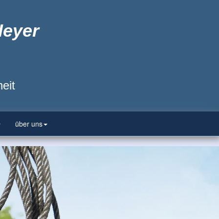
Heyer
eit
über uns