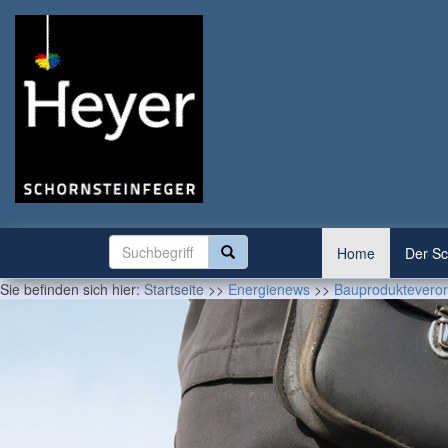
Home
Der Sc
Sie befinden sich hier:
Startseite
>>
Energienews
>>
Bauprodukteverord