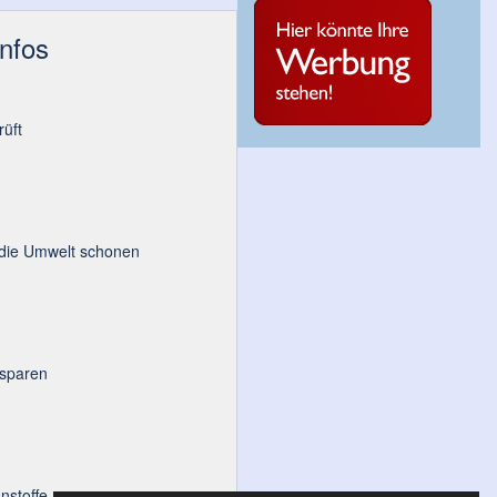
Infos
üft
 die Umwelt schonen
 sparen
nstoffe