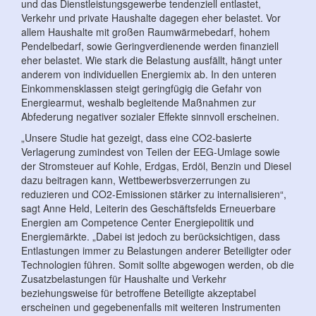
und das Dienstleistungsgewerbe tendenziell entlastet,
Verkehr und private Haushalte dagegen eher belastet. Vor
allem Haushalte mit großen Raumwärmebedarf, hohem
Pendelbedarf, sowie Geringverdienende werden finanziell
eher belastet. Wie stark die Belastung ausfällt, hängt unter
anderem von individuellen Energiemix ab. In den unteren
Einkommensklassen steigt geringfügig die Gefahr von
Energiearmut, weshalb begleitende Maßnahmen zur
Abfederung negativer sozialer Effekte sinnvoll erscheinen.
„Unsere Studie hat gezeigt, dass eine CO2-basierte
Verlagerung zumindest von Teilen der EEG-Umlage sowie
der Stromsteuer auf Kohle, Erdgas, Erdöl, Benzin und Diesel
dazu beitragen kann, Wettbewerbsverzerrungen zu
reduzieren und CO2-Emissionen stärker zu internalisieren“,
sagt Anne Held, Leiterin des Geschäftsfelds Erneuerbare
Energien am Competence Center Energiepolitik und
Energiemärkte. „Dabei ist jedoch zu berücksichtigen, dass
Entlastungen immer zu Belastungen anderer Beteiligter oder
Technologien führen. Somit sollte abgewogen werden, ob die
Zusatzbelastungen für Haushalte und Verkehr
beziehungsweise für betroffene Beteiligte akzeptabel
erscheinen und gegebenenfalls mit weiteren Instrumenten