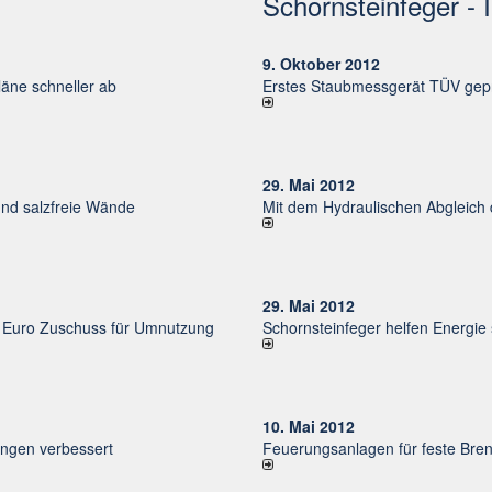
Schornsteinfeger - 
9. Oktober 2012
ne schneller ab
Erstes Staubmessgerät TÜV gepr
29. Mai 2012
und salzfreie Wände
Mit dem Hydraulischen Abgleich
29. Mai 2012
uro Zu­schuss für Um­nut­zung
Schornsteinfeger helfen Energie
10. Mai 2012
un­gen ver­bessert
Feuerungsanlagen für feste Bren