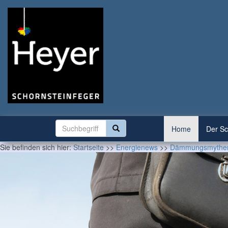
Home
Der Sc
Sie befinden sich hier:
Startseite
>>
Energienews
>>
Dämmungsmythen 