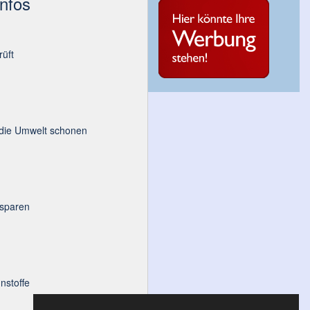
Infos
üft
 die Umwelt schonen
 sparen
nstoffe