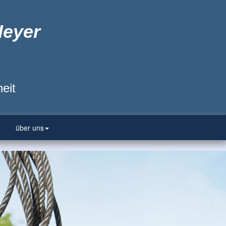
Heyer
eit
über uns