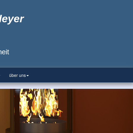
Heyer
eit
über uns