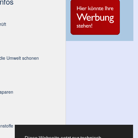
Infos
üft
 die Umwelt schonen
 sparen
nstoffe