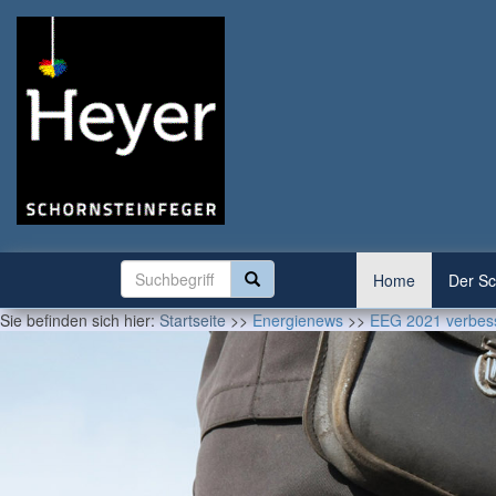
Home
Der Sc
Sie befinden sich hier:
Startseite
>>
Energienews
>>
EEG 2021 verbess