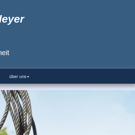
Heyer
eit
über uns