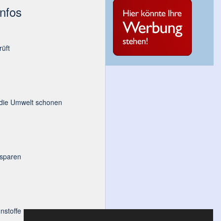
Infos
üft
 die Umwelt schonen
 sparen
nstoffe