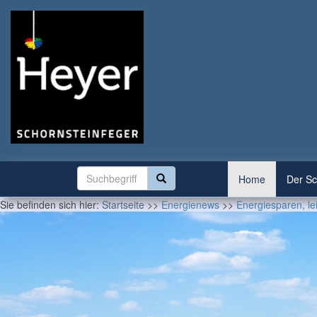
Home
Der Sc
Sie befinden sich hier:
Startseite
>>
Energienews
>>
Energiesparen, lei