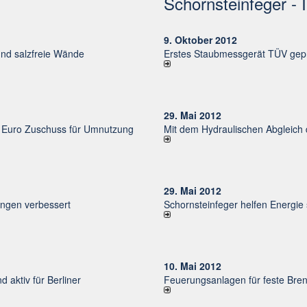
Schornsteinfeger - 
9. Oktober 2012
und salzfreie Wände
Erstes Staubmessgerät TÜV gepr
29. Mai 2012
uro Zu­schuss für Um­nut­zung
Mit dem Hydraulischen Abgleich
29. Mai 2012
un­gen ver­bessert
Schornsteinfeger helfen Energie
10. Mai 2012
d aktiv für Ber­li­ner
Feuerungsanlagen für feste Bren