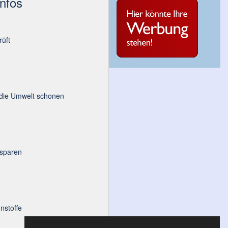
Infos
üft
 die Umwelt schonen
 sparen
nstoffe