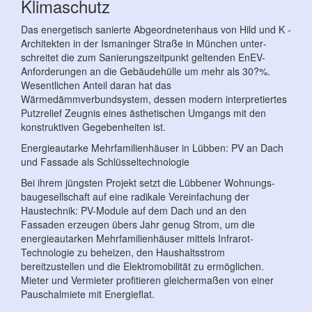
Klimaschutz
Das energetisch sanierte Abgeordnetenhaus von Hild und K ­
Architekten in der Ismaninger Straße in München unter­
schreitet die zum Sanierungszeitpunkt geltenden EnEV-
Anforderungen an die Gebäudehülle um mehr als 30?%.
Wesentlichen Anteil ­daran hat das
Wärmedämmverbundsystem, dessen modern inter­pretiertes
Putzrelief Zeugnis eines ästhetischen Umgangs mit den
konstruktiven Gegebenheiten ist.
Energieautarke Mehrfamilienhäuser in Lübben: PV an Dach
und ­Fassade als Schlüsseltechnologie
Bei ihrem jüngsten Projekt setzt die Lübbener Wohnungs­
baugesellschaft auf eine radikale Vereinfachung der
Haustechnik: PV-Module auf dem Dach und an den
Fassaden erzeugen übers Jahr genug Strom, um die
energieautarken Mehrfamilien­häuser mittels Infrarot-
Technologie zu beheizen, den Haushaltsstrom
bereitzustellen und die Elektromobilität zu ermöglichen.
Mieter und Vermieter profitieren gleichermaßen von einer
Pauschalmiete mit Energieflat.