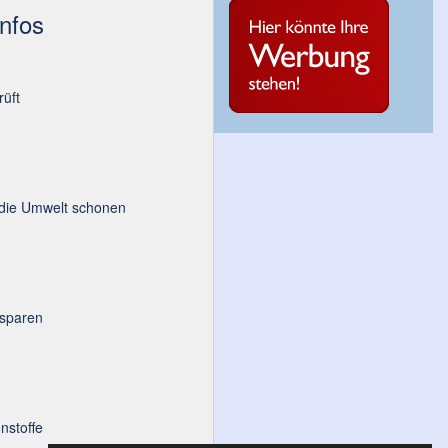
Infos
üft
 die Umwelt schonen
 sparen
nstoffe