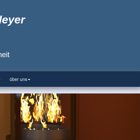
Heyer
eit
über uns