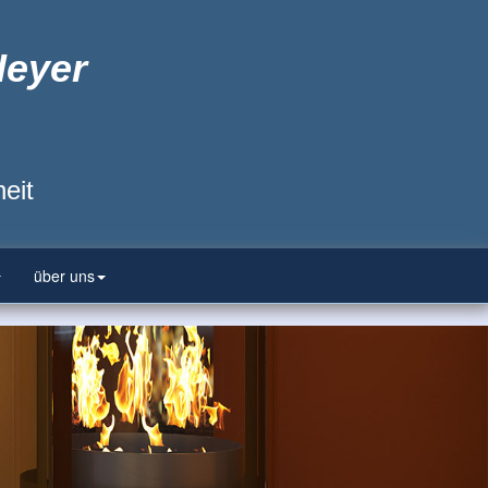
Heyer
eit
über uns