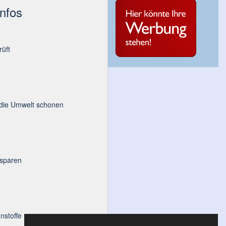
Infos
üft
 die Umwelt schonen
 sparen
nstoffe