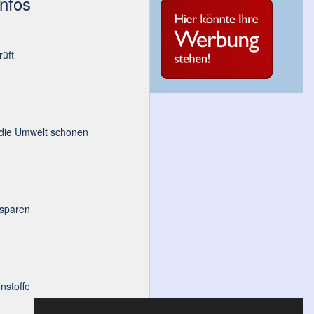
Infos
üft
 die Umwelt schonen
 sparen
nstoffe