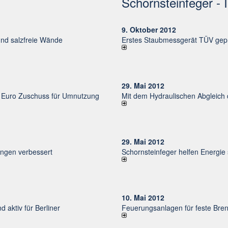
Schornsteinfeger - 
9. Oktober 2012
und salzfreie Wände
Erstes Staubmessgerät TÜV gepr
29. Mai 2012
uro Zu­schuss für Um­nut­zung
Mit dem Hydraulischen Abgleich
29. Mai 2012
un­gen ver­bessert
Schornsteinfeger helfen Energie
10. Mai 2012
d aktiv für Ber­li­ner
Feuerungsanlagen für feste Bren