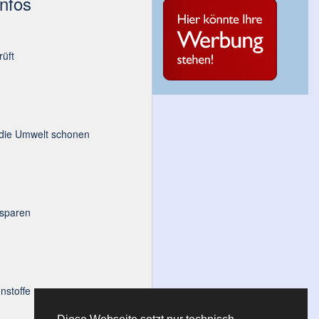
Infos
üft
 die Umwelt schonen
 sparen
nstoffe