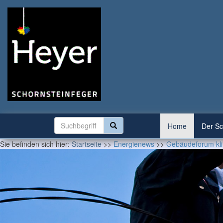
Home
Der Sc
Sie befinden sich hier:
Startseite
>>
Energienews
>>
Gebäudeforum klim