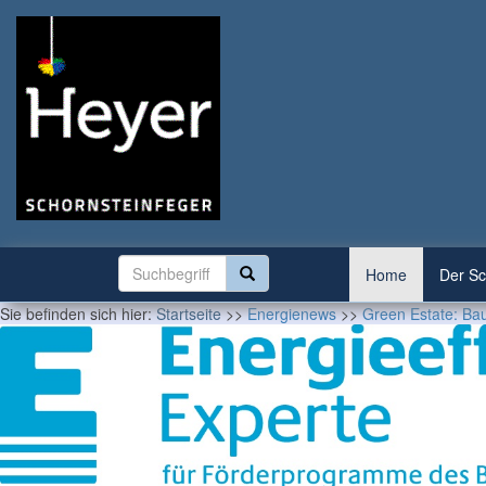
Home
Der Sc
Sie befinden sich hier:
Startseite
>>
Energienews
>>
Green Estate: Ba