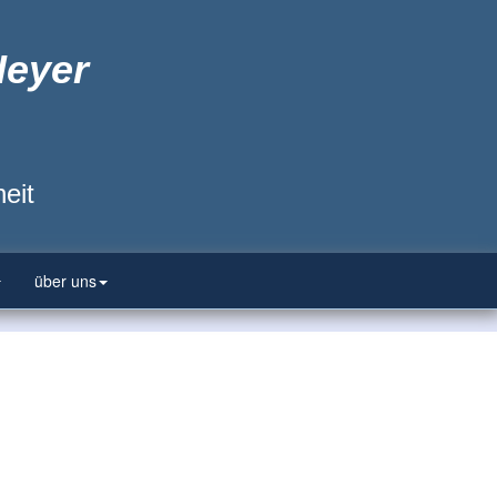
Heyer
eit
über uns