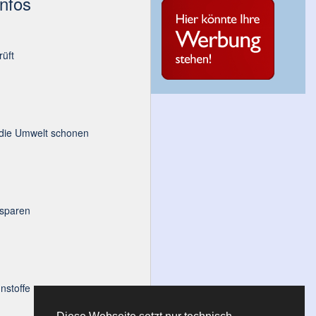
Infos
üft
 die Umwelt schonen
 sparen
nstoffe