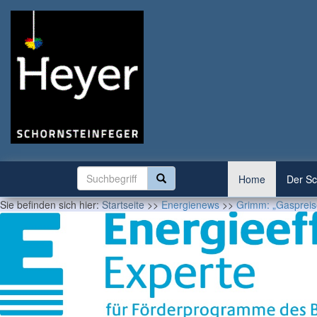
Home
Der Sc
Sie befinden sich hier:
Startseite
>>
Energienews
>>
Grimm: „Gaspreise