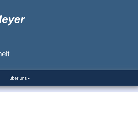
Heyer
eit
über uns