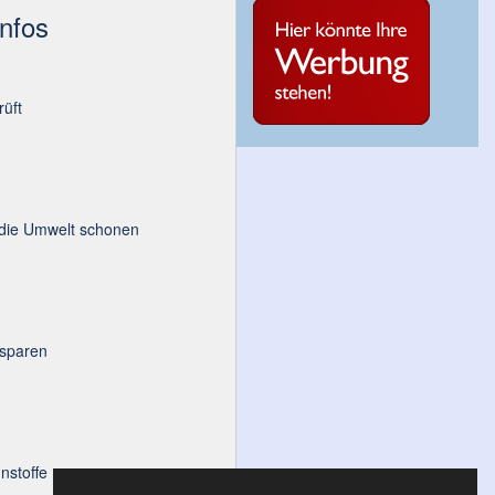
Infos
üft
 die Umwelt schonen
 sparen
nstoffe