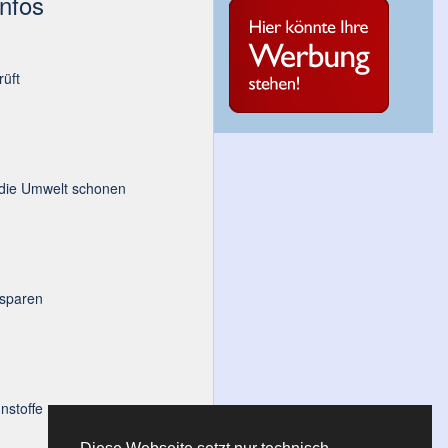
Infos
üft
 die Umwelt schonen
 sparen
nstoffe