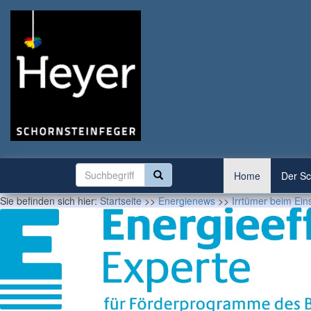
Home
Der Sc
Sie befinden sich hier:
Startseite
>>
Energienews
>>
Irrtümer beim Ein