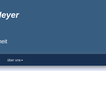
Heyer
eit
über uns