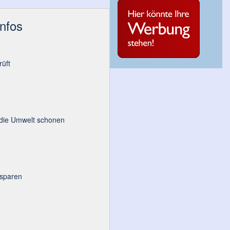
Infos
üft
 die Umwelt schonen
 sparen