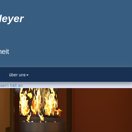
Heyer
eit
über uns
sern hält an