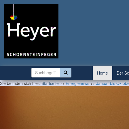
Home
Der Sc
Sie befinden sich hier:
Startseite
>>
Energienews
>>
Januar bis Oktob