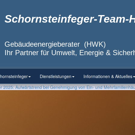
Schornsteinfeger-Team-
Gebäudeenergieberater (HWK)
Ihr Partner für Umwelt, Energie & Sicherh
hornsteinfeger
Dienstleistungen
Informationen & Aktuelles
er 2025: Aufwärtstrend bei Genehmigung von Ein- und Mehrfamilienhäu