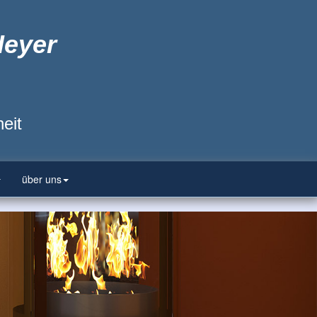
Heyer
eit
über uns