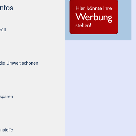
Infos
üft
 die Umwelt schonen
 sparen
nstoffe