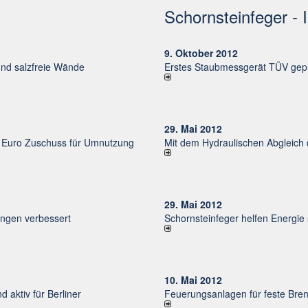
Schornsteinfeger - 
9. Oktober 2012
und salzfreie Wände
Erstes Staubmessgerät TÜV gepr
29. Mai 2012
uro Zu­schuss für Um­nut­zung
Mit dem Hydraulischen Abgleich
29. Mai 2012
un­gen ver­bessert
Schornsteinfeger helfen Energie
10. Mai 2012
d aktiv für Ber­li­ner
Feuerungsanlagen für feste Bren