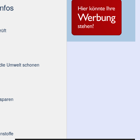
Infos
üft
 die Umwelt schonen
 sparen
nstoffe