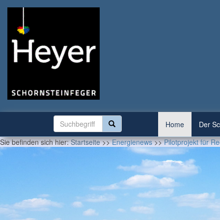
Home
Der Sc
Sie befinden sich hier:
Startseite
>>
Energienews
>>
Pilotprojekt für R