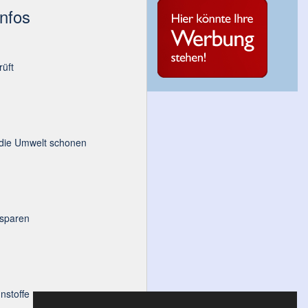
Infos
üft
 die Umwelt schonen
 sparen
nstoffe