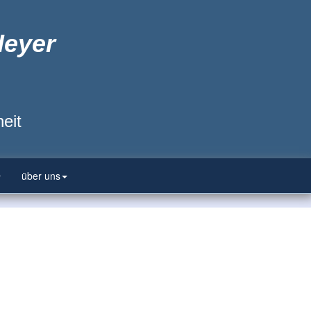
Heyer
eit
über uns