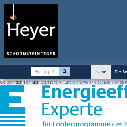
Home
Der Sc
Sie befinden sich hier:
Startseite
>>
Energienews
>>
Podcast: Trends 