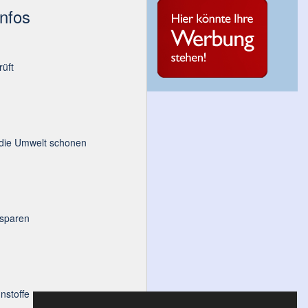
Infos
üft
 die Umwelt schonen
 sparen
nstoffe