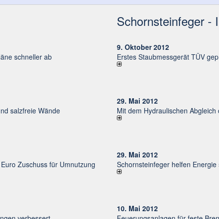
Schornsteinfeger - 
9. Oktober 2012
ne schneller ab
Erstes Staubmessgerät TÜV gepr
29. Mai 2012
und salzfreie Wände
Mit dem Hydraulischen Abgleich
29. Mai 2012
uro Zu­schuss für Um­nut­zung
Schornsteinfeger helfen Energie
10. Mai 2012
un­gen ver­bessert
Feuerungsanlagen für feste Bren