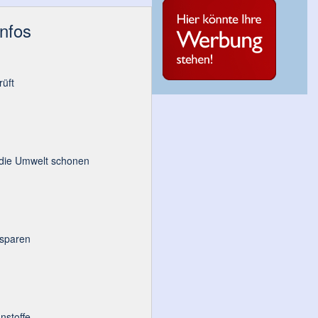
Infos
üft
 die Umwelt schonen
 sparen
nstoffe