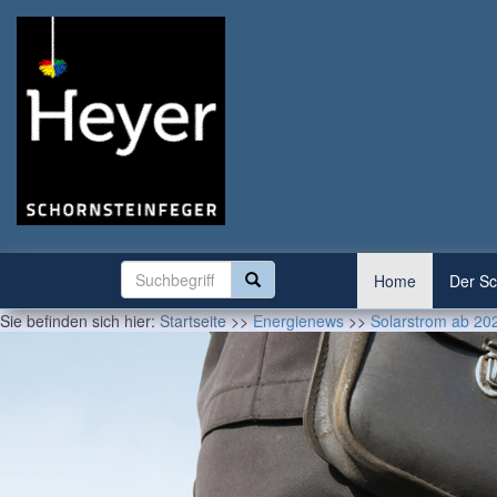
Home
Der Sc
Sie befinden sich hier:
Startseite
>>
Energienews
>>
Solarstrom ab 20