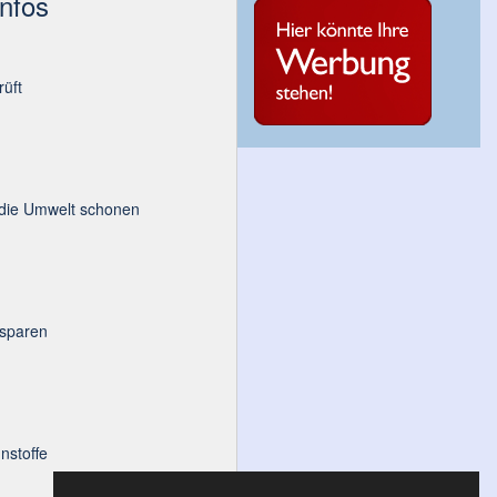
Infos
üft
 die Umwelt schonen
 sparen
nstoffe