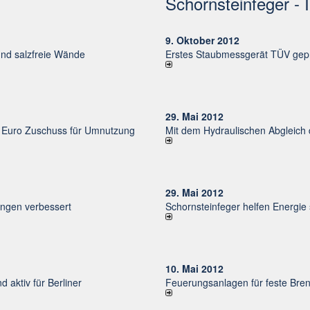
Schornsteinfeger - 
9. Oktober 2012
und salzfreie Wände
Erstes Staubmessgerät TÜV gepr
29. Mai 2012
uro Zu­schuss für Um­nut­zung
Mit dem Hydraulischen Abgleich
29. Mai 2012
un­gen ver­bessert
Schornsteinfeger helfen Energie
10. Mai 2012
d aktiv für Ber­li­ner
Feuerungsanlagen für feste Bren