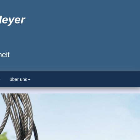
Heyer
eit
über uns