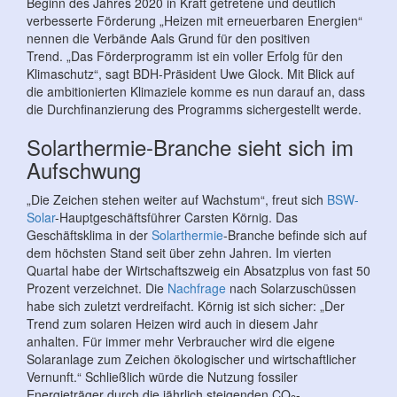
Beginn des Jahres 2020 in Kraft getretene und deutlich
verbesserte Förderung „Heizen mit erneuerbaren Energien“
nennen die Verbände Aals Grund für den positiven
Trend. „Das Förderprogramm ist ein voller Erfolg für den
Klimaschutz“, sagt BDH-Präsident Uwe Glock. Mit Blick auf
die ambitionierten Klimaziele komme es nun darauf an, dass
die Durchfinanzierung des Programms sichergestellt werde.
Solarthermie-Branche sieht sich im
Aufschwung
„Die Zeichen stehen weiter auf Wachstum“, freut sich
BSW-
Solar
-Hauptgeschäftsführer Carsten Körnig. Das
Geschäftsklima in der
Solarthermie
-Branche befinde sich auf
dem höchsten Stand seit über zehn Jahren. Im vierten
Quartal habe der Wirtschaftszweig ein Absatzplus von fast 50
Prozent verzeichnet. Die
Nachfrage
nach Solarzuschüssen
habe sich zuletzt verdreifacht. Körnig ist sich sicher: „Der
Trend zum solaren Heizen wird auch in diesem Jahr
anhalten. Für immer mehr Verbraucher wird die eigene
Solaranlage zum Zeichen ökologischer und wirtschaftlicher
Vernunft.“ Schließlich würde die Nutzung fossiler
Energieträger durch die jährlich steigenden CO
-