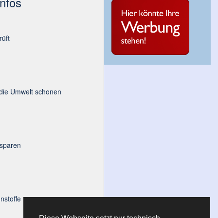
Infos
üft
 die Umwelt schonen
 sparen
nstoffe