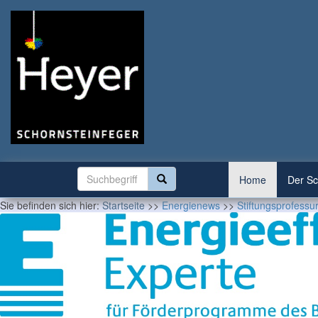
Home
Der Sc
Sie befinden sich hier:
Startseite
>>
Energienews
>>
Stiftungsprofess