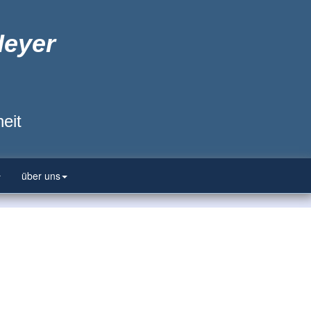
Heyer
eit
über uns