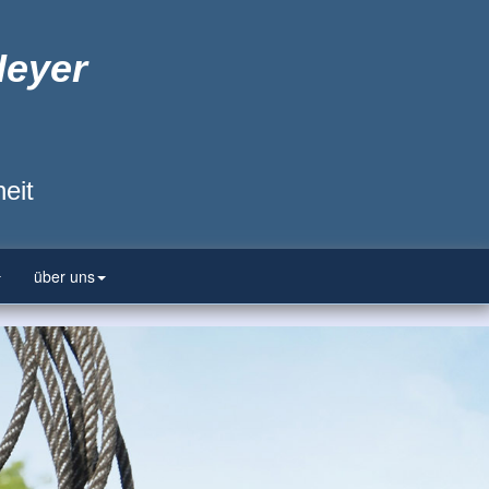
Heyer
eit
über uns