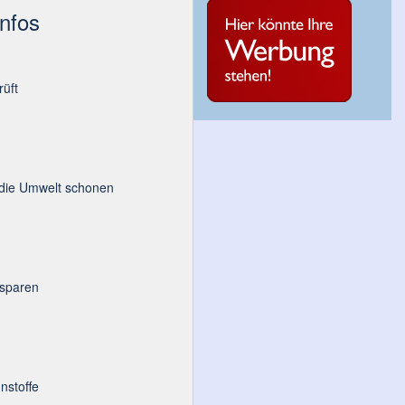
Infos
üft
 die Umwelt schonen
 sparen
nstoffe