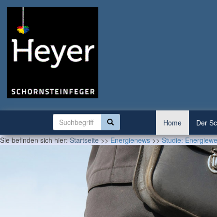
Home
Der Sc
Sie befinden sich hier:
Startseite
>>
Energienews
>>
Studie: Energiew