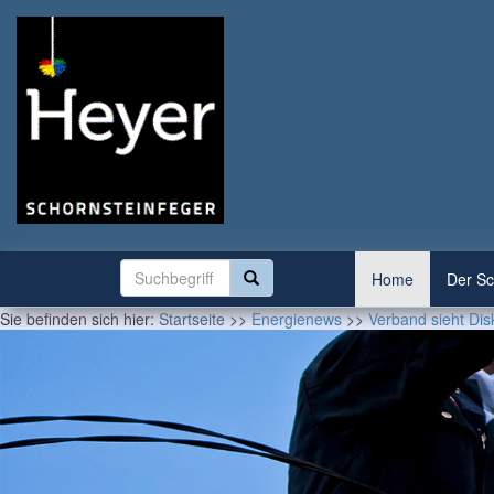
Home
Der Sc
Sie befinden sich hier:
Startseite
>>
Energienews
>>
Verband sieht Dis