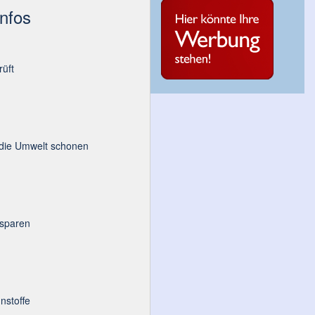
Infos
üft
 die Umwelt schonen
 sparen
nstoffe