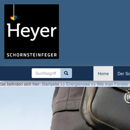
Home
Der Sc
Sie befinden sich hier:
Startseite
>>
Energienews
>>
Wie man Fenster 