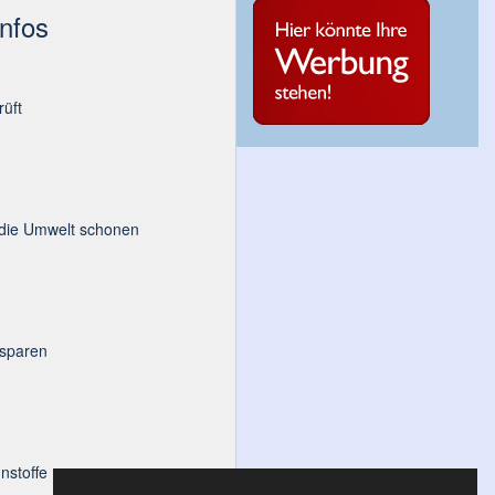
Infos
üft
 die Umwelt schonen
 sparen
nstoffe