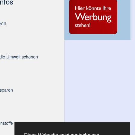
Infos
üft
 die Umwelt schonen
 sparen
nstoffe