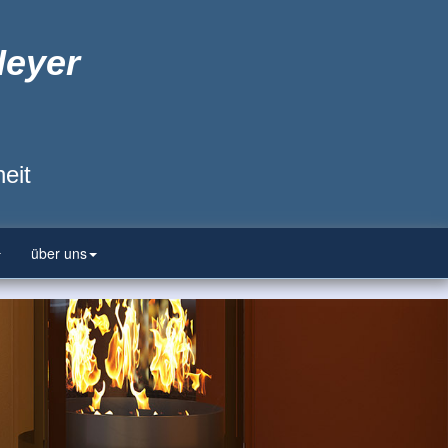
Heyer
eit
über uns