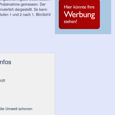
n Probenahme gemessen. Der
uierlich dargestellt. So kann
 Stufen 1 und 2 nach 1. BImSchV
Infos
üft
 die Umwelt schonen