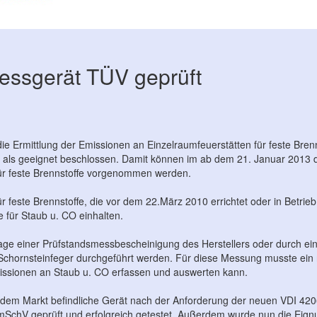
essgerät TÜV geprüft
ie Ermittlung der Emissionen an Einzelraumfeuerstätten für feste Brenn
 als geeignet beschlossen. Damit können im ab dem 21. Januar 2013 
ür feste Brennstoffe vorgenommen werden.
r feste Brennstoffe, die vor dem 22.März 2010 errichtet oder in Bet
für Staub u. CO einhalten.
lage einer Prüfstandsmessbescheinigung des Herstellers oder durch e
 Schornsteinfeger durchgeführt werden. Für diese Messung musste ei
missionen an Staub u. CO erfassen und auswerten kann.
dem Markt befindliche Gerät nach der Anforderung der neuen VDI 4206 B
ImSchV geprüft und erfolgreich getestet. Außerdem wurde nun die Ei