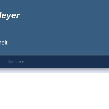
Heyer
eit
über uns