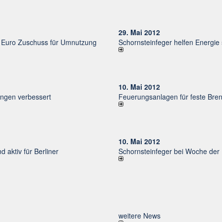
29. Mai 2012
uro Zu­schuss für Um­nut­zung
Schornsteinfeger helfen Energie
10. Mai 2012
un­gen ver­bessert
Feuerungsanlagen für feste Bren
10. Mai 2012
d aktiv für Ber­li­ner
Schornsteinfeger bei Woche der 
weitere News